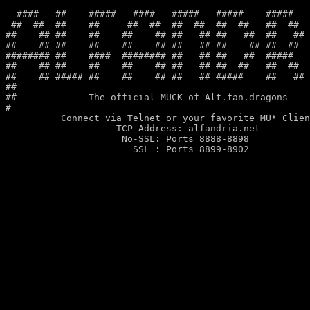
  ####   ##    #####   ####   #####   #####    #####   
 ##  ##  ##    ##     ##  ##  ##  ##  ##  ##   ##  ##  
##    ## ##    ##    ##    ## ##   ## ##   ##  ##   ## 
##    ## ##    ##    ##    ## ##   ## ##    ## ##  ##  
######## ##    ####  ######## ##   ## ##   ##  #####   
##    ## ##    ##    ##    ## ##   ## ##  ##   ##  ##  
##    ## ##### ##    ##    ## ##   ## #####    ##   ## 
##                                                     
##             The official MUCK of Alt.fan.dragons    
#                                                      
          Connect via Telnet or your favorite MU* Clien
                    TCP Address: alfandria.net

                     No-SSL: Ports 8888-8898
